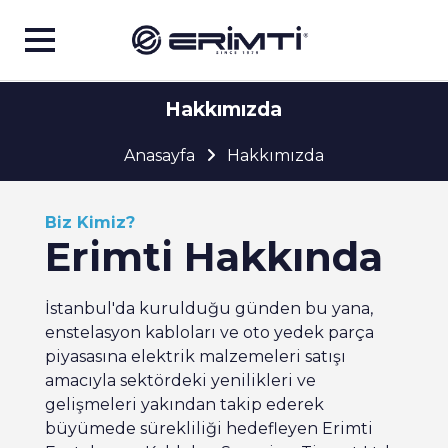
Hakkımızda
Anasayfa
Anasayfa
Hakkımızda
Kurumsal
Biz Kimiz?
Erimti
Hakkında
Hizmetler
İstanbul'da kurulduğu günden bu yana,
enstelasyon kabloları ve oto yedek parça
İletişim
piyasasına elektrik malzemeleri satışı
amacıyla sektördeki yenilikleri ve
gelişmeleri yakından takip ederek
büyümede sürekliliği hedefleyen Erimti
Türkçe
▼