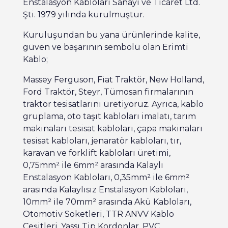
Enstalasyon Kabloları Sanayi ve Ticaret Ltd.
Şti. 1979 yılında kurulmuştur.
Kuruluşundan bu yana ürünlerinde kalite,
güven ve başarının sembolü olan Erimti
Kablo;
Massey Ferguson, Fiat Traktör, New Holland,
Ford Traktör, Steyr, Tümosan firmalarının
traktör tesisatlarını üretiyoruz. Ayrıca, kablo
gruplama, oto taşıt kabloları imalatı, tarım
makinaları tesisat kabloları, çapa makinaları
tesisat kabloları, jenaratör kabloları, tır,
karavan ve forklift kabloları üretimi,
0,75mm² ile 6mm² arasında Kalaylı
Enstalasyon Kabloları, 0,35mm² ile 6mm²
arasında Kalaylısız Enstalasyon Kabloları,
10mm² ile 70mm² arasında Akü Kabloları,
Otomotiv Soketleri, TTR ANVV Kablo
Çeşitleri, Yassı Tip Kordonlar, PVC